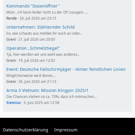
Kommando "Dosenöffner"
Moin , ich kann leider nicht zu der OP zusagen. …
Rende
26. Juli 2026 um 23:15
Unternehmen: Stählernder Schild
So, wie schauts aus meldet ihr euch an oder…
Greni
21. Juli 2026 um 20:05
Operation „Schmelztiegel“
Tja, hier werden wir uns wohl was anderes…
Greni
19. Juli 2026 um 12:02
Event: Deutsche Fallschirmjäger - Hinter feindlichen Linien
Möglicherweise wird dieses…
Greni
26. Juni 2026 um 21:13
Arma 3 Vietnam: Mission Kingpin 2025/1
Die Chancen stehen so ca. 70%, dass ich mitmachen…
Siemius
3. Juni 2025 um 12:58
Datenschutzerklärung
Impressum