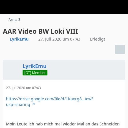
Arma 3
AAR Video BW Loki VIII
LyrikEmu
27. Juli 2020 um 07:43
Erledigt
LyrikEmu
[GT] Member
27. Juli 2020 um 07:43
https://drive.google.com/file/d/1Kaorg8…iew?
usp=sharing
Moin Leute ich hab mich mal wieder Mal an das Schneiden