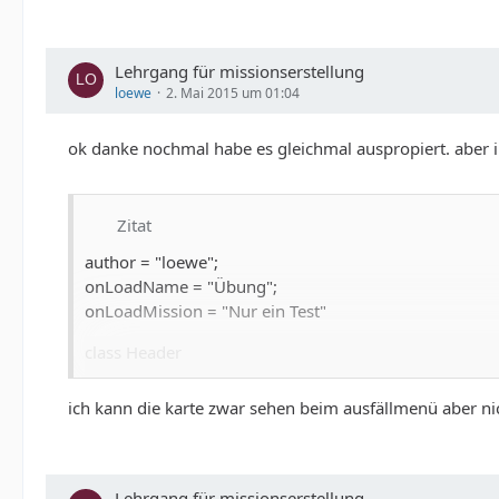
Lehrgang für missionserstellung
loewe
2. Mai 2015 um 01:04
ok danke nochmal habe es gleichmal auspropiert. aber irg
Zitat
author = "loewe";
onLoadName = "Übung";
onLoadMission = "Nur ein Test"
class Header
{
ich kann die karte zwar sehen beim ausfällmenü aber nich
gameType = Coop;
minPlayers = 1
maxPlayers = 16
};
Lehrgang für missionserstellung