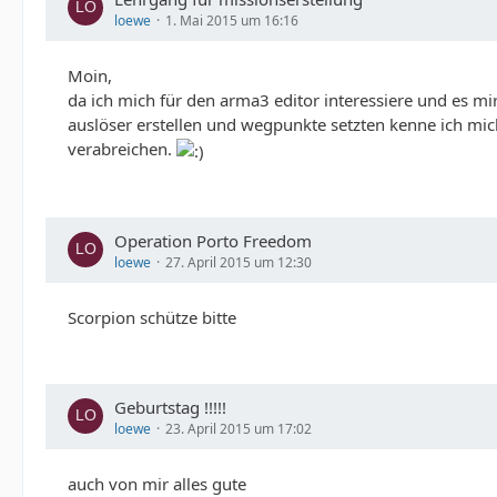
loewe
1. Mai 2015 um 16:16
ShowGPS = 1;
Respawn = "Base";
Moin,
RespawnDelay = 20;
da ich mich für den arma3 editor interessiere und es m
RespawnDialog = 0;
auslöser erstellen und wegpunkte setzten kenne ich mic
disabledAI = 1;
verabreichen.
Operation Porto Freedom
loewe
27. April 2015 um 12:30
Scorpion schütze bitte
Geburtstag !!!!!
loewe
23. April 2015 um 17:02
auch von mir alles gute