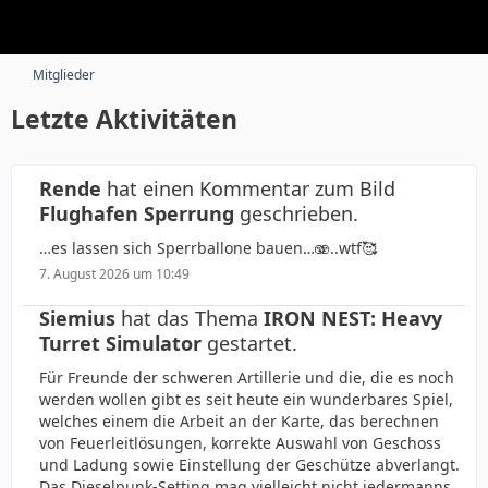
Mitglieder
Letzte Aktivitäten
Rende
hat einen Kommentar zum Bild
Flughafen Sperrung
geschrieben.
…es lassen sich Sperrballone bauen…🫨..wtf🥰
7. August 2026 um 10:49
Siemius
hat das Thema
IRON NEST: Heavy
Turret Simulator
gestartet.
Für Freunde der schweren Artillerie und die, die es noch
werden wollen gibt es seit heute ein wunderbares Spiel,
welches einem die Arbeit an der Karte, das berechnen
von Feuerleitlösungen, korrekte Auswahl von Geschoss
und Ladung sowie Einstellung der Geschütze abverlangt.
Das Dieselpunk-Setting mag vielleicht nicht jedermanns