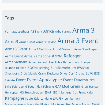
Tags
Arma 3
Afrika
#armawasserbugs
A3 Event
Arbeit
arma
Arma 3 Event
Arma3
Arma3 Beat
Arma 3 BwMod
Arma3 Event
Arma 3 Taskforce
Arma3 Vietnam
Arma 3 wallpaper
Arma Reforger
Arma Event
Arma Kamapgne
Arma Vietnam
Armed Assault
Axel Foley
Battleground Europe
BOOM
Bundeswehr
BWMod
Blumen
Blutbad
Briefing
BW
EL76
Checkpoint
Crab Islands
Crank
Deckung
Dinos
Dorf
Drama
EOD
Event Apocalypse
Event
Event Feuersturm
Eskorte
Greni
GAF Mod
Exile
Feierabend
Feuer
Flak
Führung
Grün
Hangar
Helicopter
HQ
Hubschrauber
IDAP
IED
Infanterie
Iron Front
Kafu
Kampagne
Kaufu
Kyle
Landung
LAUFEN
Lumberjack
Missionsbesprechung
Modifkation
Montie mit Hut
Montie Zocken Taktik