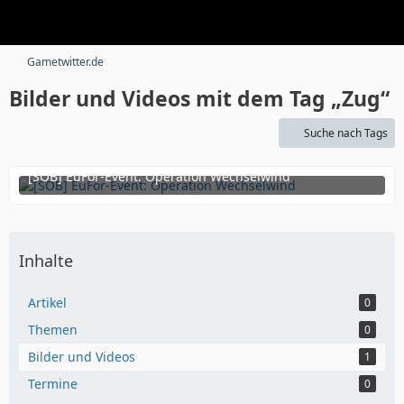
Gametwitter.de
Bilder und Videos mit dem Tag „Zug“
Suche nach Tags
[SOB] EuFor-Event: Operation Wechselwind
29. April 2018 um 00:52
Inhalte
Artikel
0
Themen
0
Bilder und Videos
1
Termine
0