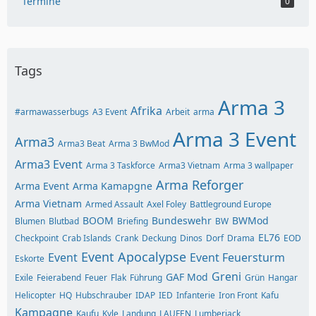
Termine
0
Tags
Arma 3
Afrika
#armawasserbugs
A3 Event
Arbeit
arma
Arma 3 Event
Arma3
Arma3 Beat
Arma 3 BwMod
Arma3 Event
Arma 3 Taskforce
Arma3 Vietnam
Arma 3 wallpaper
Arma Reforger
Arma Event
Arma Kamapgne
Arma Vietnam
Armed Assault
Axel Foley
Battleground Europe
BOOM
Bundeswehr
BWMod
Blumen
Blutbad
Briefing
BW
EL76
Checkpoint
Crab Islands
Crank
Deckung
Dinos
Dorf
Drama
EOD
Event Apocalypse
Event
Event Feuersturm
Eskorte
Greni
GAF Mod
Exile
Feierabend
Feuer
Flak
Führung
Grün
Hangar
Helicopter
HQ
Hubschrauber
IDAP
IED
Infanterie
Iron Front
Kafu
Kampagne
Kaufu
Kyle
Landung
LAUFEN
Lumberjack