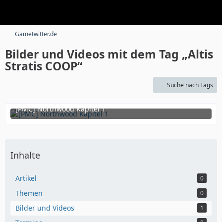
Gametwitter.de
Bilder und Videos mit dem Tag „Altis
Stratis COOP“
Suche nach Tags
[PMC] Northwood Kapitel 1
9. Mai 2018 um 22:35
Inhalte
Artikel
0
Themen
0
Bilder und Videos
1