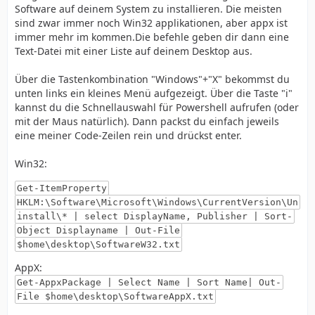
Software auf deinem System zu installieren. Die meisten
sind zwar immer noch Win32 applikationen, aber appx ist
immer mehr im kommen.Die befehle geben dir dann eine
Text-Datei mit einer Liste auf deinem Desktop aus.
Über die Tastenkombination "Windows"+"X" bekommst du
unten links ein kleines Menü aufgezeigt. Über die Taste "i"
kannst du die Schnellauswahl für Powershell aufrufen (oder
mit der Maus natürlich). Dann packst du einfach jeweils
eine meiner Code-Zeilen rein und drückst enter.
Win32:
Get-ItemProperty
HKLM:\Software\Microsoft\Windows\CurrentVersion\Un
install\* | select DisplayName, Publisher | Sort-
Object Displayname | Out-File
$home\desktop\SoftwareW32.txt
AppX:
Get-AppxPackage | Select Name | Sort Name| Out-
File $home\desktop\SoftwareAppX.txt