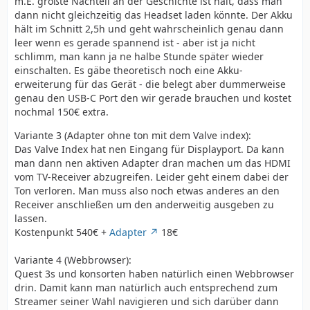
m.E. größte Nachteil an der Geschichte ist halt, dass man
dann nicht gleichzeitig das Headset laden könnte. Der Akku
hält im Schnitt 2,5h und geht wahrscheinlich genau dann
leer wenn es gerade spannend ist - aber ist ja nicht
schlimm, man kann ja ne halbe Stunde später wieder
einschalten. Es gäbe theoretisch noch eine Akku-
erweiterung für das Gerät - die belegt aber dummerweise
genau den USB-C Port den wir gerade brauchen und kostet
nochmal 150€ extra.
Variante 3 (Adapter ohne ton mit dem Valve index):
Das Valve Index hat nen Eingang für Displayport. Da kann
man dann nen aktiven Adapter dran machen um das HDMI
vom TV-Receiver abzugreifen. Leider geht einem dabei der
Ton verloren. Man muss also noch etwas anderes an den
Receiver anschließen um den anderweitig ausgeben zu
lassen.
Kostenpunkt 540€ +
Adapter
18€
Variante 4 (Webbrowser):
Quest 3s und konsorten haben natürlich einen Webbrowser
drin. Damit kann man natürlich auch entsprechend zum
Streamer seiner Wahl navigieren und sich darüber dann