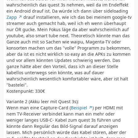
wahrscheinlich das quest 3s nehmen, weil da im Endeffekt
ein Android drauf ist. Da würde ich dann über sideloading
Zapp
drauf installieren, wie ich das bei meinem google-tv
streamer auch gemacht hab, weil ich eh wenn überhaupt
nur ÖR gucke. Mein Fokus läge da aber wahrscheinlich auf
youtube, also smart tube next. Theoretisch könnte man das
Ganze auch mit so Sachen wie waipu, Magenta-TV oder
konsorten machen um das "volle" Programm zu bekommen,
aber da ist es nicht wirklich so easy an die APKs zu kommen
und vor allem könnten Updates schwierig werden. Das
ganze hätte aber den Vorteil, dass ich an dieser Stelle
kabellos unterwegs sein könnte, was auf dauer
wahrscheinlich wesentlich komfortabler wäre, aber ist halt
"bastelei".
Kostenpunkt: 330€
Variante 2 (Akku leer mit Quest 3s):
Wenn man eine Capture-Card (
Beispiel
) per HDMI mit
nem TV-Receiver verbindet kann man ein mehr oder
weniger langes USB-C- Kabel zum quest 3s führen und
könnte dann Regulär das Bild-Signal darauf anzeigen
lassen. Mich persönlich würde das Kabel stören, aber der