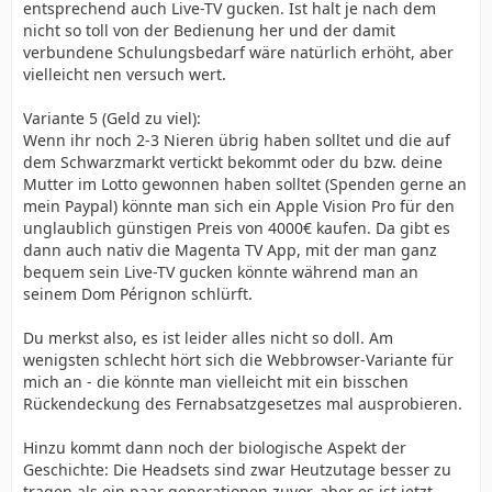
entsprechend auch Live-TV gucken. Ist halt je nach dem
nicht so toll von der Bedienung her und der damit
verbundene Schulungsbedarf wäre natürlich erhöht, aber
vielleicht nen versuch wert.
Variante 5 (Geld zu viel):
Wenn ihr noch 2-3 Nieren übrig haben solltet und die auf
dem Schwarzmarkt vertickt bekommt oder du bzw. deine
Mutter im Lotto gewonnen haben solltet (Spenden gerne an
mein Paypal) könnte man sich ein Apple Vision Pro für den
unglaublich günstigen Preis von 4000€ kaufen. Da gibt es
dann auch nativ die Magenta TV App, mit der man ganz
bequem sein Live-TV gucken könnte während man an
seinem Dom Pérignon schlürft.
Du merkst also, es ist leider alles nicht so doll. Am
wenigsten schlecht hört sich die Webbrowser-Variante für
mich an - die könnte man vielleicht mit ein bisschen
Rückendeckung des Fernabsatzgesetzes mal ausprobieren.
Hinzu kommt dann noch der biologische Aspekt der
Geschichte: Die Headsets sind zwar Heutzutage besser zu
tragen als ein paar generationen zuvor, aber es ist jetzt